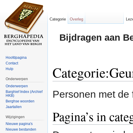
Categorie
Overleg
Lez
Bijdragen aan B
Hoofdpagina
Contact
Categorie:Geu
Hulp
Onderwerpen
Ga naar:
navigatie
,
zoeken
Onderwerpen
Personen met de
Barghief Index (Archief
HKB)
Berghse woorden
Jaartallen
Pagina’s in cate
Wijzigingen
Nieuwe pagina's
Nieuwe bestanden