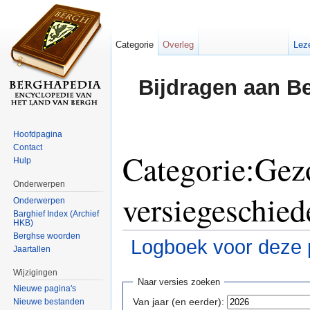
Categorie
Overleg
Lez
Bijdragen aan B
Hoofdpagina
Contact
Categorie:Gez
Hulp
Onderwerpen
versiegeschied
Onderwerpen
Barghief Index (Archief
HKB)
Berghse woorden
Logboek voor deze 
Jaartallen
Ga naar:
navigatie
,
zoeken
Wijzigingen
Naar versies zoeken
Nieuwe pagina's
Van jaar (en eerder):
Nieuwe bestanden