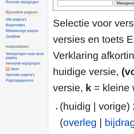
Recente wijzigingen
Bijzondere pagina's
Selectie voor vers
Alle pagina's
Beginnetjes
Willekeurige pagina
versies en toets
Zandbak
Hulpmiddelen
Verklaring afkort
Verwijzingen naar deze
pagina
Verwante wijzigingen
huidige versie,
(v
Atom
Speciale pagina's
Paginagegevens
versie,
k
= kleine 
(huidig | vorige)
(
overleg
|
bijdra