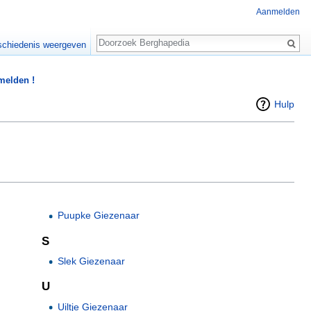
Aanmelden
Zoeken
chiedenis weergeven
 melden !
Hulp
Puupke Giezenaar
S
Slek Giezenaar
U
Uiltje Giezenaar