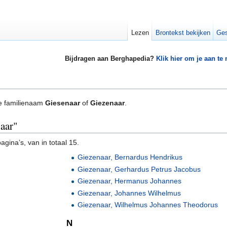
Lezen
Brontekst bekijken
Ges
Bijdragen aan Berghapedia?
Klik hier om je aan te
e familienaam
Giesenaar
of
Giezenaar
.
naar"
gina’s, van in totaal 15.
Giezenaar, Bernardus Hendrikus
Giezenaar, Gerhardus Petrus Jacobus
Giezenaar, Hermanus Johannes
Giezenaar, Johannes Wilhelmus
Giezenaar, Wilhelmus Johannes Theodorus
N