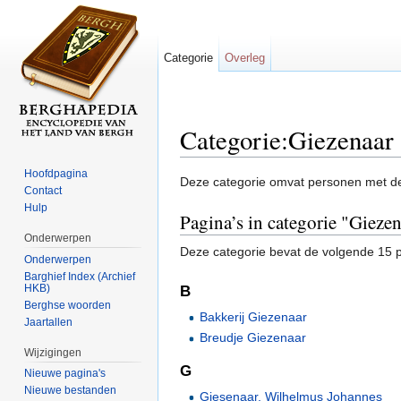
Categorie
Overleg
Categorie:Giezenaar
Ga naar:
navigatie
,
zoeken
Hoofdpagina
Deze categorie omvat personen met d
Contact
Hulp
Pagina’s in categorie "Gieze
Onderwerpen
Deze categorie bevat de volgende 15 pa
Onderwerpen
Barghief Index (Archief
HKB)
B
Berghse woorden
Bakkerij Giezenaar
Jaartallen
Breudje Giezenaar
Wijzigingen
G
Nieuwe pagina's
Nieuwe bestanden
Giesenaar, Wilhelmus Johannes