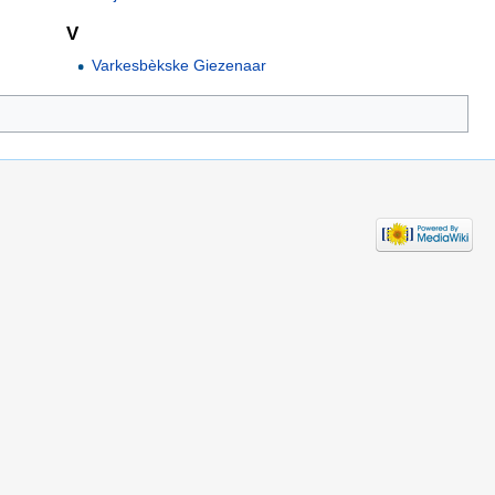
V
Varkesbèkske Giezenaar