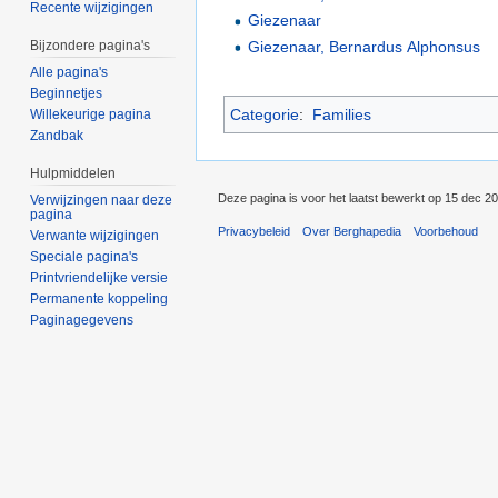
Recente wijzigingen
Giezenaar
Giezenaar, Bernardus Alphonsus
Bijzondere pagina's
Alle pagina's
Beginnetjes
Categorie
:
Families
Willekeurige pagina
Zandbak
Hulpmiddelen
Deze pagina is voor het laatst bewerkt op 15 dec 2
Verwijzingen naar deze
pagina
Privacybeleid
Over Berghapedia
Voorbehoud
Verwante wijzigingen
Speciale pagina's
Printvriendelijke versie
Permanente koppeling
Paginagegevens