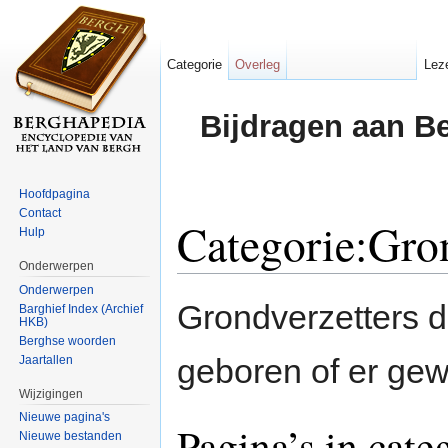
Categorie
Overleg
Lez
Bijdragen aan B
Hoofdpagina
Contact
Categorie:Gron
Hulp
Onderwerpen
Ga naar:
navigatie
,
zoeken
Onderwerpen
Grondverzetters d
Barghief Index (Archief
HKB)
Berghse woorden
geboren of er gew
Jaartallen
Wijzigingen
Nieuwe pagina's
Pagina’s in cate
Nieuwe bestanden