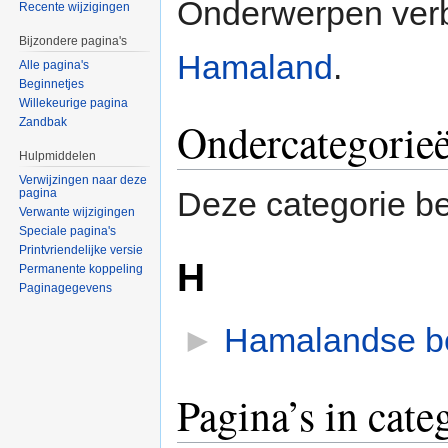
Onderwerpen verb
Recente wijzigingen
Bijzondere pagina's
Hamaland
.
Alle pagina's
Beginnetjes
Willekeurige pagina
Ondercategorie
Zandbak
Hulpmiddelen
Verwijzingen naar deze
Deze categorie be
pagina
Verwante wijzigingen
Speciale pagina's
Printvriendelijke versie
H
Permanente koppeling
Paginagegevens
►
Hamalandse be
Pagina’s in cat