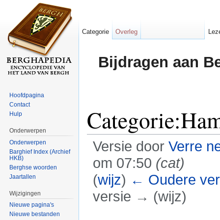
Categorie
Overleg
Lez
Bijdragen aan B
Hoofdpagina
Contact
Categorie:Ha
Hulp
Onderwerpen
Versie door
Verre n
Onderwerpen
Barghief Index (Archief
HKB)
om 07:50
(cat)
Berghse woorden
(
wijz
)
← Oudere ver
Jaartallen
versie → (wijz)
Wijzigingen
Nieuwe pagina's
Ga naar:
navigatie
,
zoeken
Nieuwe bestanden