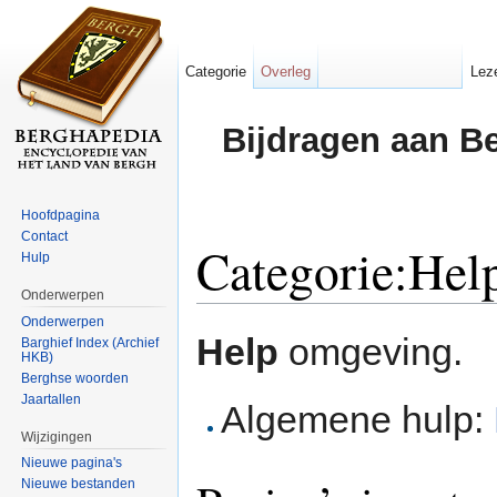
Categorie
Overleg
Lez
Bijdragen aan B
Hoofdpagina
Contact
Categorie:Hel
Hulp
Onderwerpen
Ga naar:
navigatie
,
zoeken
Onderwerpen
Help
omgeving.
Barghief Index (Archief
HKB)
Berghse woorden
Jaartallen
Algemene hulp:
Wijzigingen
Nieuwe pagina's
Nieuwe bestanden