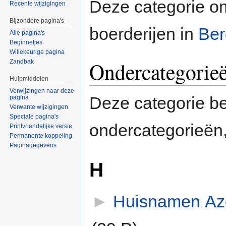
Deze categorie o
Recente wijzigingen
Bijzondere pagina's
boerderijen in
Ber
Alle pagina's
Beginnetjes
Willekeurige pagina
Ondercategorie
Zandbak
Hulpmiddelen
Verwijzingen naar deze
Deze categorie b
pagina
Verwante wijzigingen
Speciale pagina's
ondercategorieën,
Printvriendelijke versie
Permanente koppeling
Paginagegevens
H
►
Huisnamen Az