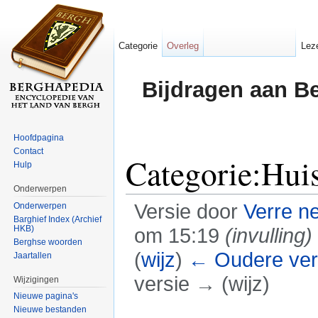
Categorie
Overleg
Lez
Bijdragen aan B
Hoofdpagina
Contact
Categorie:Hu
Hulp
Onderwerpen
Versie door
Verre n
Onderwerpen
Barghief Index (Archief
HKB)
om 15:19
(invulling)
Berghse woorden
(
wijz
)
← Oudere ver
Jaartallen
versie → (wijz)
Wijzigingen
Nieuwe pagina's
Ga naar:
navigatie
,
zoeken
Nieuwe bestanden