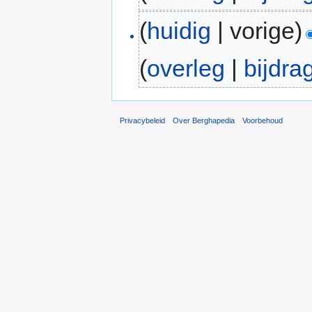
(
huidig
| vorige)
(
overleg
|
bijdra
Privacybeleid
Over Berghapedia
Voorbehoud