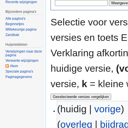
Recente wijzigingen
Bijzondere pagina's
Selectie voor vers
Alle pagina's
Beginnetjes
Willekeurige pagina
versies en toets
Zandbak
Hulpmiddelen
Verklaring afkort
Verwijzingen naar deze
pagina
Verwante wijzigingen
huidige versie,
(v
Atom
Speciale pagina's
Paginagegevens
versie,
k
= kleine 
(huidig |
vorige
)
(
overleg
|
bijdra