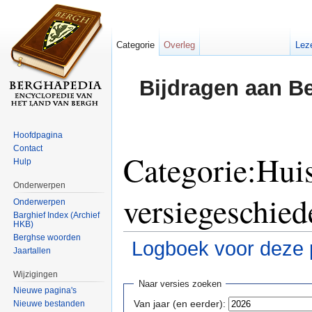
Categorie
Overleg
Lez
Bijdragen aan B
Hoofdpagina
Contact
Categorie:Hui
Hulp
Onderwerpen
versiegeschied
Onderwerpen
Barghief Index (Archief
HKB)
Berghse woorden
Logboek voor deze 
Jaartallen
Ga naar:
navigatie
,
zoeken
Wijzigingen
Naar versies zoeken
Nieuwe pagina's
Van jaar (en eerder):
Nieuwe bestanden