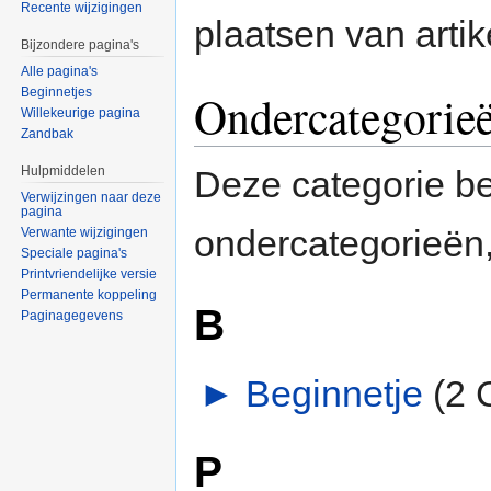
Recente wijzigingen
plaatsen van artike
Bijzondere pagina's
Alle pagina's
Beginnetjes
Ondercategorie
Willekeurige pagina
Zandbak
Hulpmiddelen
Deze categorie b
Verwijzingen naar deze
pagina
ondercategorieën,
Verwante wijzigingen
Speciale pagina's
Printvriendelijke versie
Permanente koppeling
B
Paginagegevens
►
Beginnetje
‎
(2 
P