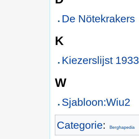
De Nötekrakers
K
Kiezerslijst 193
W
Sjabloon:Wiu2
Categorie
:
Berghapedia