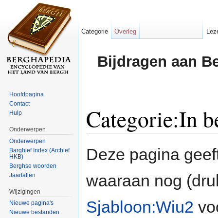
Categorie
Overleg
Lez
Bijdragen aan B
Hoofdpagina
Contact
Categorie:In 
Hulp
Onderwerpen
Ga naar:
navigatie
,
zoeken
Onderwerpen
Deze pagina geeft
Barghief Index (Archief
HKB)
Berghse woorden
waaraan nog (druk
Jaartallen
Wijzigingen
Sjabloon:Wiu2
voo
Nieuwe pagina's
Nieuwe bestanden