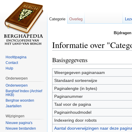
Categorie
Overleg
Lez
Bijdragen
Informatie over "Categ
Ga naar:
navigatie
,
zoeken
Hoofdpagina
Basisgegevens
Contact
Hulp
Weergegeven paginanaam
Onderwerpen
Standaard sorteerwijze
Onderwerpen
Paginalengte (in bytes)
Barghief Index (Archief
HKB)
Paginanummer
Berghse woorden
Taal voor de pagina
Jaartallen
Paginainhoudmodel
Wijzigingen
Indexering door robots
Nieuwe pagina's
Aantal doorverwijzingen naar deze pagin
Nieuwe bestanden