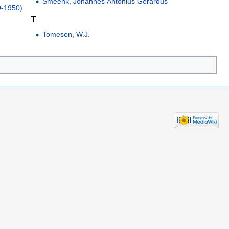
Smeenk, Johannes Antonius Gerardus
9-1950)
T
Tomesen, W.J.