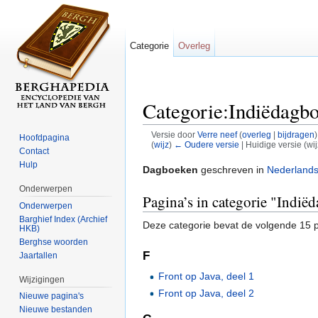
Categorie
Overleg
Categorie:Indiëdagb
Versie door
Verre neef
(
overleg
|
bijdragen
)
Hoofdpagina
(
wijz
)
← Oudere versie
| Huidige versie (wi
Contact
Ga naar:
navigatie
,
zoeken
Hulp
Dagboeken
geschreven in
Nederlands
Onderwerpen
Pagina’s in categorie "Indië
Onderwerpen
Barghief Index (Archief
Deze categorie bevat de volgende 15 pa
HKB)
Berghse woorden
F
Jaartallen
Front op Java, deel 1
Wijzigingen
Front op Java, deel 2
Nieuwe pagina's
Nieuwe bestanden