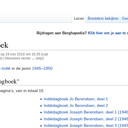
Lezen
Brontekst bekijken
Ges
Bijdragen aan Berghapedia?
Klik hier om je aan te
oek
op 24 nov 2016 om 16:26
(cat)
jz) | Nieuwere versie → (wijz)
-Indië
in de jaren
1945
–
1950
dagboek"
gina’s, van in totaal 15.
Indiëdagboek Jo Berendsen, deel 1
Indiëdagboek Jo Berendsen, deel 2
Indiëdagboek Joseph Berendsen, deel 1 (194
Indiëdagboek Joseph Berendsen, deel 2 (194
Indiëdagboek Joseph Berendsen, deel 3 (194