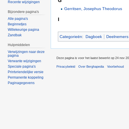
G
Recente wijzigingen
Gerritsen, Josephus Theodorus
Bijzondere pagina's
I
Alle pagina's
Beginnetjes
Willekeurige pagina
Zandbak
Categorieën
:
Dagboek
Deelnemers P
Hulpmiddelen
Verwijzingen naar deze
pagina
Deze pagina is voor het laatst bewerkt op 24 nov 2
Verwante wijzigingen
Speciale pagina's
Privacybeleid
Over Berghapedia
Voorbehoud
Printvriendelijke versie
Permanente koppeling
Paginagegevens