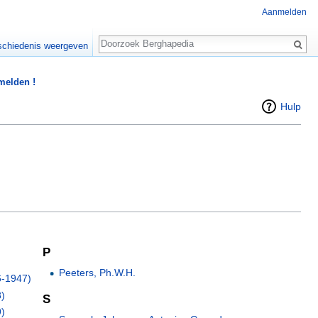
Aanmelden
Zoeken
chiedenis weergeven
 melden !
Hulp
P
Peeters, Ph.W.H.
6-1947)
8)
S
9)