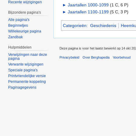
Recente wijzigingen
►
Jaartallen 1000-1099
‎
(1 C, 6 P)
►
Jaartallen 1100-1199
‎
(5 C, 3 P)
Bijzondere pagina's
Alle pagina's
Categorieën
:
Geschiedenis
Heemk
Beginnetjes
Willekeurige pagina
Zandbak
Hulpmiddelen
Deze pagina is voor het laatst bewerkt op 14 okt 2
Verwijzingen naar deze
Privacybeleid
Over Berghapedia
Voorbehoud
pagina
Verwante wijzigingen
Speciale pagina's
Printvriendelijke versie
Permanente koppeling
Paginagegevens