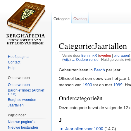
Categorie
Overleg
Categorie:Jaartallen
Versie door
BenninkR
(
overleg
|
bijdragen
)
Hoofdpagina
(
wijz
)
← Oudere versie
| Huidige versie (wi
Contact
Ga naar:
navigatie
,
zoeken
Hulp
Gebeurtenissen in
Bergh
per jaar.
Onderwerpen
Officieel loopt een eeuw van het jaar 1
mensen van
1900
tot en met
1999
. Ho
Onderwerpen
Barghief Index (Archief
HKB)
Ondercategorieën
Berghse woorden
Jaartallen
Deze categorie bevat de volgende 12 o
Wijzigingen
J
Nieuwe pagina's
Nieuwe bestanden
►
Jaartallen voor 1000
‎
(14 C)