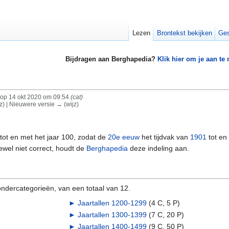
Lezen
Brontekst bekijken
Ges
Bijdragen aan Berghapedia?
Klik hier om je aan te
op 14 okt 2020 om 09:54
(cat)
jz) | Nieuwere versie → (wijz)
 tot en met het jaar 100, zodat de
20e eeuw
het tijdvak van
1901
tot en
ewel niet correct, houdt de
Berghapedia
deze indeling aan.
ndercategorieën, van een totaal van 12.
►
Jaartallen 1200-1299
‎
(4 C, 5 P)
►
Jaartallen 1300-1399
‎
(7 C, 20 P)
►
Jaartallen 1400-1499
‎
(9 C, 50 P)