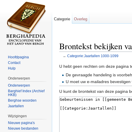
Categorie
Overleg
Brontekst bekijken v
←
Categorie:Jaartallen 1000-1099
Hoofdpagina
Ga naar:
navigatie
,
zoeken
Contact
U hebt geen rechten om deze pagina t
Hulp
De gevraagde handeling is voorbe
Onderwerpen
U moet uw e-mailadres bevestigen 
Onderwerpen
Barghief Index (Archief
U kunt de brontekst van deze pagina b
HKB)
Berghse woorden
Jaartallen
Wijzigingen
Nieuwe pagina's
Nieuwe bestanden