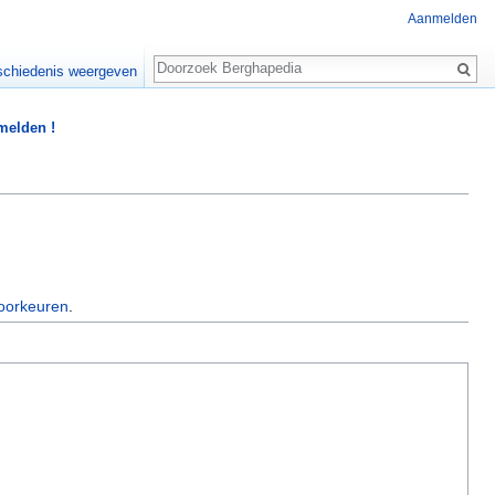
Aanmelden
Zoeken
chiedenis weergeven
 melden !
oorkeuren
.