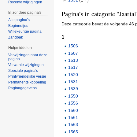
Recente wijzigingen
Pagina’s in categorie "Jaart
Bijzondere pagina's
Alle pagina's
Deze categorie bevat de volgende 46 pa
Beginnetjes
Willekeurige pagina
1
Zandbak
1506
Hulpmiddelen
1507
Verwijzingen naar deze
pagina
1513
Verwante wijzigingen
1517
Speciale pagina's
1520
Printvriendelijke versie
1531
Permanente koppeling
Paginagegevens
1539
1550
1556
1560
1561
1563
1565