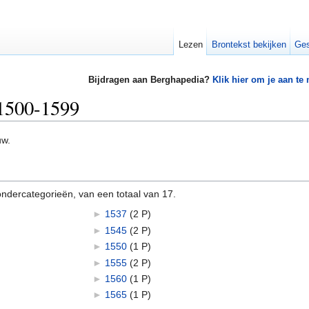
Lezen
Brontekst bekijken
Ges
Bijdragen aan Berghapedia?
Klik hier om je aan te
 1500-1599
uw.
ndercategorieën, van een totaal van 17.
►
1537
‎
(2 P)
►
1545
‎
(2 P)
►
1550
‎
(1 P)
►
1555
‎
(2 P)
►
1560
‎
(1 P)
►
1565
‎
(1 P)