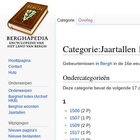
Categorie
Overleg
Categorie:Jaartallen
Ga naar:
navigatie
,
zoeken
Hoofdpagina
Gebeurtenissen in
Bergh
in de 16e ee
Contact
Hulp
Ondercategorieën
Onderwerpen
Deze categorie bevat de volgende 17 o
Onderwerpen
Barghief Index (Archief
HKB)
1
Berghse woorden
►
1500
‎
(2 P)
Jaartallen
►
1507
‎
(1 P)
Wijzigingen
►
1509
‎
(2 P)
Nieuwe pagina's
►
1517
‎
(1 P)
Nieuwe bestanden
►
1531
‎
(1 P)