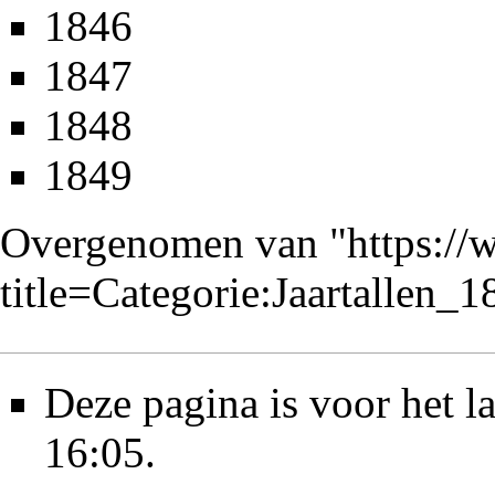
1846
1847
1848
1849
Overgenomen van "
https://
title=Categorie:Jaartallen
Deze pagina is voor het l
16:05.