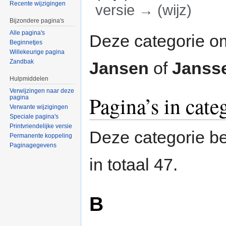
Recente wijzigingen
versie → (wijz)
Bijzondere pagina's
Ga naar:
navigatie
,
zoeken
Alle pagina's
Deze categorie o
Beginnetjes
Willekeurige pagina
Zandbak
Jansen
of
Janss
Hulpmiddelen
Verwijzingen naar deze
Pagina’s in cate
pagina
Verwante wijzigingen
Speciale pagina's
Printvriendelijke versie
Deze categorie be
Permanente koppeling
Paginagegevens
in totaal 47.
B