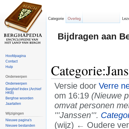
Categorie
Overleg
Lez
Bijdragen aan B
Hoofdpagina
Contact
Categorie:Jans
Hulp
Onderwerpen
Versie door
Verre n
Onderwerpen
Barghief Index (Archief
HKB)
om 16:19
(Nieuwe p
Berghse woorden
omvat personen met 
Jaartallen
'''Janssen'''.
Categor
Wijzigingen
Nieuwe pagina's
(wijz) ← Oudere vers
Nieuwe bestanden