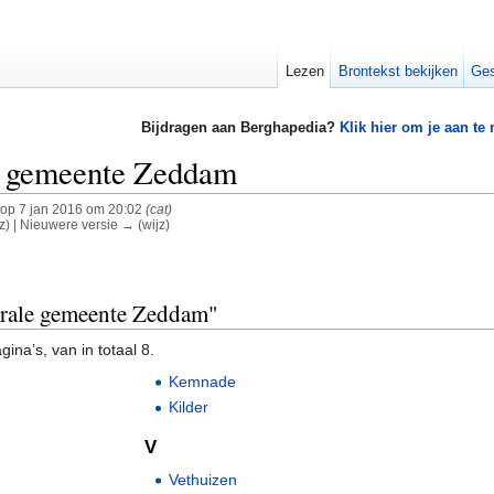
Lezen
Brontekst bekijken
Ges
Bijdragen aan Berghapedia?
Klik hier om je aan te
e gemeente Zeddam
op 7 jan 2016 om 20:02
(cat)
jz) | Nieuwere versie → (wijz)
strale gemeente Zeddam"
ina’s, van in totaal 8.
Kemnade
Kilder
V
Vethuizen