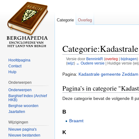
Categorie
Overleg
Categorie:Kadastral
Versie door
BenninkR
(
overleg
|
bijdragen
)
Hoofdpagina
(
wijz
)
← Oudere versie
| Huidige versie (wi
Contact
Ga naar:
navigatie
,
zoeken
Hulp
Pagina:
Kadastrale gemeente Zeddam
Onderwerpen
Pagina’s in categorie "Kada
Onderwerpen
Barghief Index (Archief
Deze categorie bevat de volgende 8 pag
HKB)
Berghse woorden
B
Jaartallen
Braamt
Wijzigingen
Nieuwe pagina's
K
Nieuwe bestanden