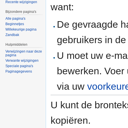
Recente wijzigingen
want:
Bijzondere pagina's
Alle pagina's
De gevraagde h
Beginnetjes
Willekeurige pagina
Zandbak
gebruikers in d
Hulpmiddelen
Verwijzingen naar deze
U moet uw e-mai
pagina
Verwante wijzigingen
Speciale pagina's
bewerken. Voer 
Paginagegevens
via uw
voorkeur
U kunt de brontek
kopiëren.