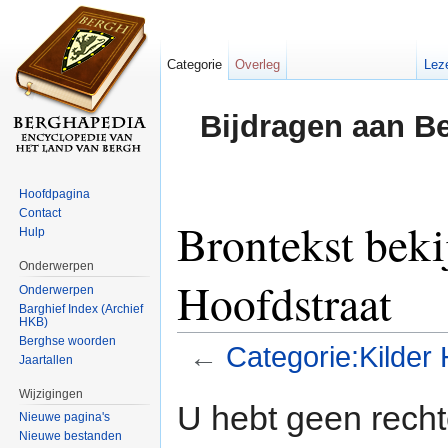
Categorie
Overleg
Lez
Bijdragen aan B
Hoofdpagina
Contact
Brontekst beki
Hulp
Onderwerpen
Hoofdstraat
Onderwerpen
Barghief Index (Archief
HKB)
Berghse woorden
←
Categorie:Kilder 
Jaartallen
Ga naar:
navigatie
,
zoeken
Wijzigingen
U hebt geen rech
Nieuwe pagina's
Nieuwe bestanden