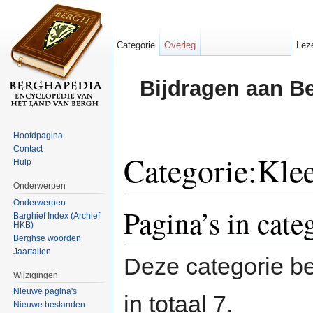
Categorie
Overleg
Lez
Bijdragen aan B
Hoofdpagina
Contact
Categorie:Kle
Hulp
Onderwerpen
Ga naar:
navigatie
,
zoeken
Onderwerpen
Pagina’s in cat
Barghief Index (Archief
HKB)
Berghse woorden
Jaartallen
Deze categorie be
Wijzigingen
Nieuwe pagina's
in totaal 7.
Nieuwe bestanden