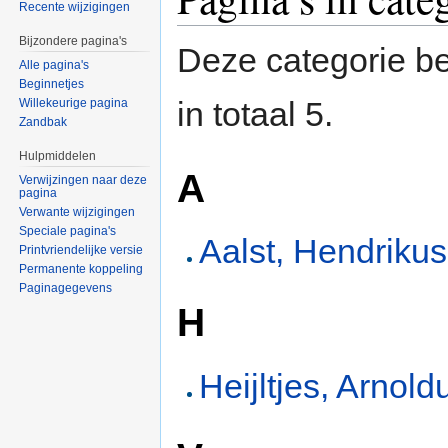
Recente wijzigingen
Bijzondere pagina's
Deze categorie be
Alle pagina's
Beginnetjes
in totaal 5.
Willekeurige pagina
Zandbak
Hulpmiddelen
A
Verwijzingen naar deze
pagina
Verwante wijzigingen
Speciale pagina's
Aalst, Hendriku
Printvriendelijke versie
Permanente koppeling
Paginagegevens
H
Heijltjes, Arnol