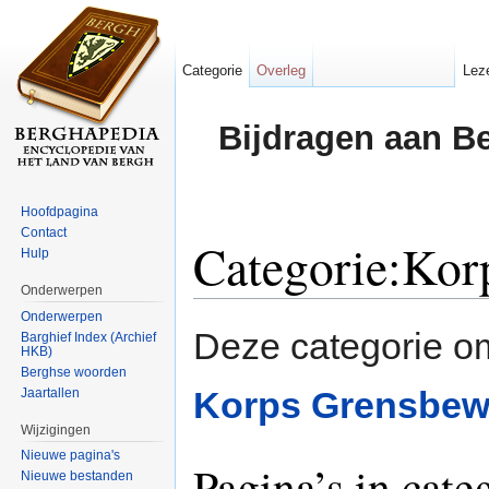
Categorie
Overleg
Lez
Bijdragen aan B
Hoofdpagina
Contact
Categorie:Kor
Hulp
Onderwerpen
Ga naar:
navigatie
,
zoeken
Onderwerpen
Deze categorie 
Barghief Index (Archief
HKB)
Berghse woorden
Korps Grensbew
Jaartallen
Wijzigingen
Nieuwe pagina's
Pagina’s in cat
Nieuwe bestanden