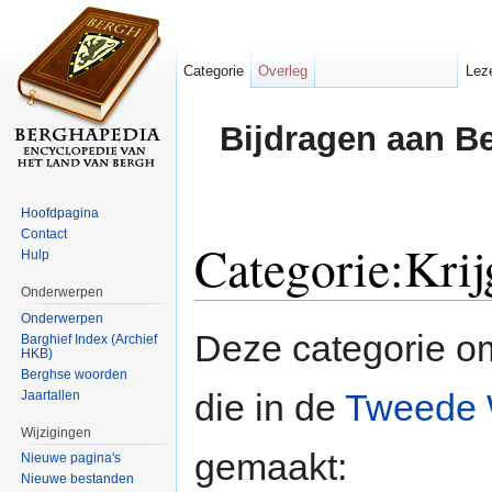
Categorie
Overleg
Lez
Bijdragen aan B
Hoofdpagina
Contact
Categorie:Kri
Hulp
Onderwerpen
Ga naar:
navigatie
,
zoeken
Onderwerpen
Deze categorie 
Barghief Index (Archief
HKB)
Berghse woorden
die in de
Tweede 
Jaartallen
Wijzigingen
gemaakt:
Nieuwe pagina's
Nieuwe bestanden