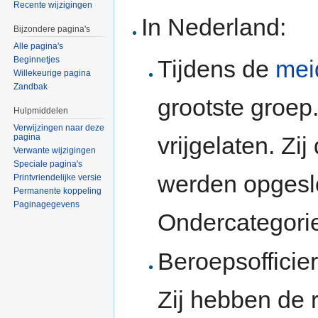
Recente wijzigingen
In Nederland:
Bijzondere pagina's
Alle pagina's
Beginnetjes
Tijdens de
mei
Willekeurige pagina
Zandbak
grootste groep
Hulpmiddelen
Verwijzingen naar deze
vrijgelaten. Zij
pagina
Verwante wijzigingen
Speciale pagina's
werden opgeslo
Printvriendelijke versie
Permanente koppeling
Paginagegevens
Ondercategori
Beroepsofficie
Zij hebben de 