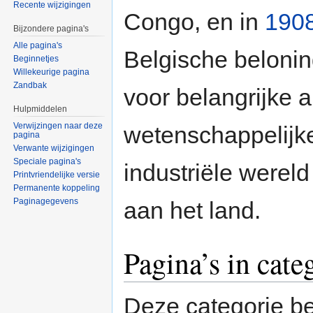
Recente wijzigingen
Congo, en in
190
Bijzondere pagina's
Alle pagina's
Belgische beloni
Beginnetjes
Willekeurige pagina
Zandbak
voor belangrijke ar
Hulpmiddelen
Verwijzingen naar deze
wetenschappelijke
pagina
Verwante wijzigingen
Speciale pagina's
industriële wereld
Printvriendelijke versie
Permanente koppeling
Paginagegevens
aan het land.
Pagina’s in cat
Deze categorie be