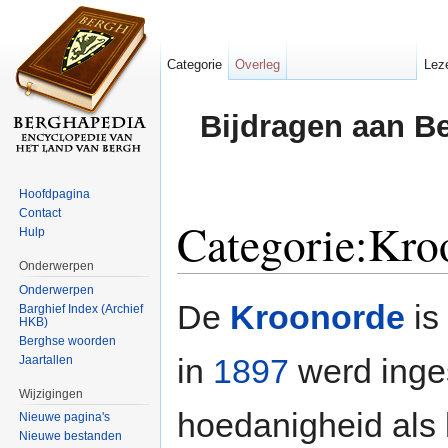
Categorie
Overleg
Lez
Bijdragen aan B
Hoofdpagina
Contact
Categorie:Kro
Hulp
Onderwerpen
Ga naar:
navigatie
,
zoeken
Onderwerpen
De
Kroonorde
is
Barghief Index (Archief
HKB)
Berghse woorden
in
1897
werd inges
Jaartallen
Wijzigingen
hoedanigheid als 
Nieuwe pagina's
Nieuwe bestanden