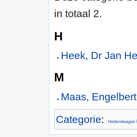
in totaal 2.
H
Heek, Dr Jan H
M
Maas, Engelber
Categorie
:
Hedendaagse b