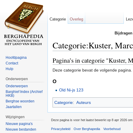
Categorie
Overleg
Lez
Bijdragen
Categorie:Kuster, Marc
Ga naar:
navigatie
,
zoeken
Hoofdpagina
Pagina’s in categorie "Kuster, 
Contact
Hulp
Deze categorie bevat de volgende pagina.
Onderwerpen
O
Onderwerpen
Old Ni-js 123
Barghief Index (Archief
HKB)
Berghse woorden
Categorie
:
Auteurs
Jaartallen
Wijzigingen
Deze pagina is voor het laatst bewerkt op 8 apr 2026 om
Nieuwe pagina's
Privacybeleid
Over Berghapedia
Voorbehoud
Nieuwe bestanden