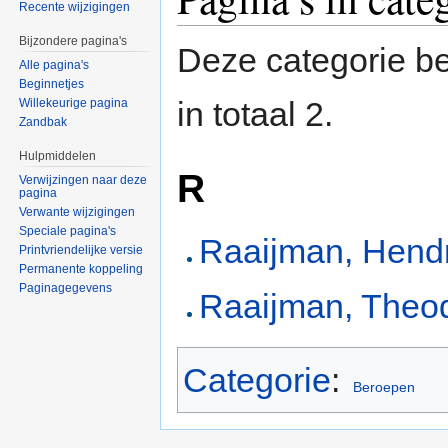
Recente wijzigingen
Bijzondere pagina's
Deze categorie be
Alle pagina's
Beginnetjes
in totaal 2.
Willekeurige pagina
Zandbak
Hulpmiddelen
R
Verwijzingen naar deze
pagina
Verwante wijzigingen
Speciale pagina's
Raaijman, Hend
Printvriendelijke versie
Permanente koppeling
Paginagegevens
Raaijman, Theo
Categorie
:
Beroepen