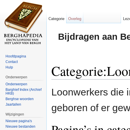
Categorie
Overleg
Lez
Bijdragen aan B
Hoofdpagina
Contact
Categorie:Loo
Hulp
Onderwerpen
Ga naar:
navigatie
,
zoeken
Onderwerpen
Loonwerkers die 
Barghief Index (Archief
HKB)
Berghse woorden
geboren of er gew
Jaartallen
Wijzigingen
Nieuwe pagina's
Pagina’s in cat
Nieuwe bestanden