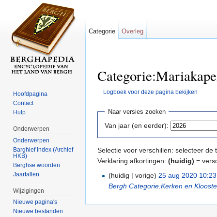
Categorie
Overleg
Categorie:Mariakapel
Logboek voor deze pagina bekijken
Hoofdpagina
Ga naar:
navigatie
,
zoeken
Contact
Naar versies zoeken
Hulp
Van jaar (en eerder):
Onderwerpen
Onderwerpen
Barghief Index (Archief
Selectie voor verschillen: selecteer d
HKB)
Verklaring afkortingen:
(huidig)
= versc
Berghse woorden
Jaartallen
(huidig | vorige)
25 aug 2020 10:23
Bergh
Categorie:Kerken en Klooste
Wijzigingen
Nieuwe pagina's
Nieuwe bestanden