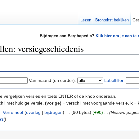
Lezen
Brontekst bekijken
Ges
Bijdragen aan Berghapedia?
Klik hier om je aan te
len: versiegeschiedenis
Van maand (en eerder):
Labelfilter
:
e te vergelijken versies en toets ENTER of de knop onderaan.
hil met huidige versie,
(vorige)
= verschil met voorgaande versie,
k
= k
‎
Verre neef
(
overleg
|
bijdragen
)
‎
. .
(90 bytes)
(+90)
‎
. .
(Nieuwe pagina
rs
')