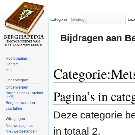
Categorie
Overleg
Lez
Bijdragen aan B
Hoofdpagina
Contact
Categorie:Met
Hulp
Onderwerpen
Ga naar:
navigatie
,
zoeken
Onderwerpen
Pagina’s in cate
Barghief Index (Archief
HKB)
Berghse woorden
Jaartallen
Deze categorie be
Wijzigingen
Nieuwe pagina's
in totaal 2.
Nieuwe bestanden