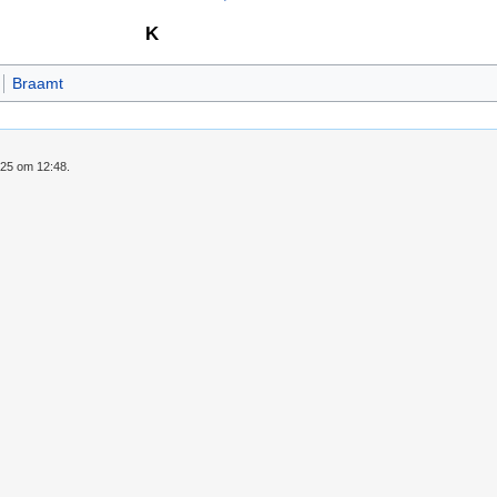
K
Braamt
025 om 12:48.