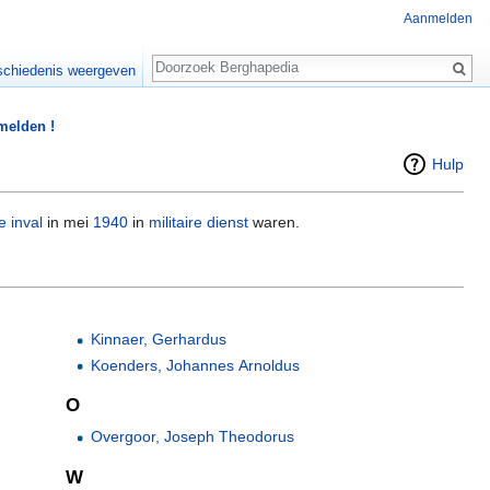
Aanmelden
Zoeken
chiedenis weergeven
 melden !
Hulp
e inval
in mei
1940
in
militaire dienst
waren.
Kinnaer, Gerhardus
Koenders, Johannes Arnoldus
O
Overgoor, Joseph Theodorus
W