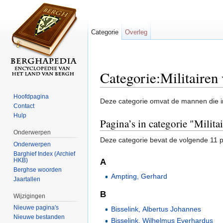
Categorie
Overleg
Categorie:Militairen
Ga naar:
navigatie
,
zoeken
Hoofdpagina
Deze categorie omvat de mannen die 
Contact
Hulp
Pagina’s in categorie "Milit
Onderwerpen
Deze categorie bevat de volgende 11 pa
Onderwerpen
Barghief Index (Archief
HKB)
A
Berghse woorden
Ampting, Gerhard
Jaartallen
B
Wijzigingen
Nieuwe pagina's
Bisselink, Albertus Johannes
Nieuwe bestanden
Bisselink, Wilhelmus Everhardus