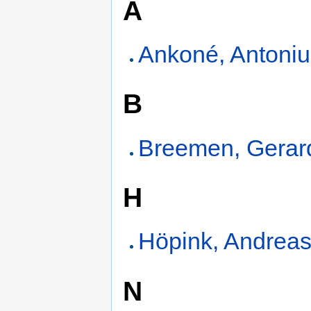
A
Ankoné, Antoni
B
Breemen, Gerard
H
Höpink, Andreas
N