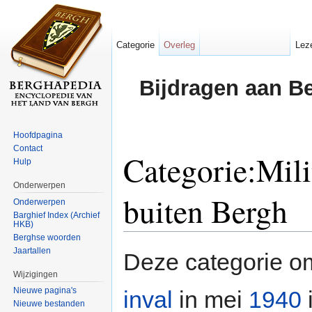
Categorie
Overleg
Lez
Bijdragen aan B
Hoofdpagina
Contact
Categorie:Mili
Hulp
Onderwerpen
buiten Bergh
Onderwerpen
Barghief Index (Archief
HKB)
Ga naar:
navigatie
,
zoeken
Berghse woorden
Jaartallen
Deze categorie o
Wijzigingen
Nieuwe pagina's
inval
in mei
1940
Nieuwe bestanden