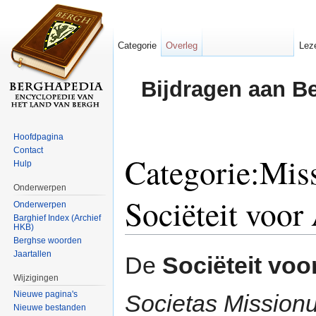
Categorie
Overleg
Lez
Bijdragen aan B
Hoofdpagina
Contact
Categorie:Miss
Hulp
Onderwerpen
Sociëteit voor
Onderwerpen
Barghief Index (Archief
HKB)
Ga naar:
navigatie
,
zoeken
Berghse woorden
Jaartallen
De
Sociëteit voo
Wijzigingen
Nieuwe pagina's
Societas Mission
Nieuwe bestanden