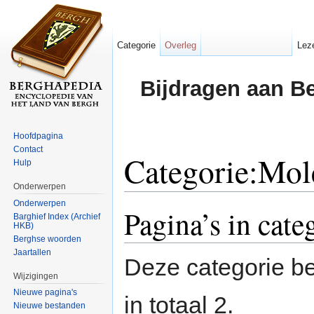
Categorie
Overleg
Lez
Bijdragen aan B
Hoofdpagina
Contact
Categorie:Mol
Hulp
Onderwerpen
Ga naar:
navigatie
,
zoeken
Onderwerpen
Pagina’s in cat
Barghief Index (Archief
HKB)
Berghse woorden
Jaartallen
Deze categorie be
Wijzigingen
Nieuwe pagina's
in totaal 2.
Nieuwe bestanden