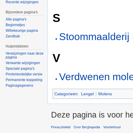
Recente wijzigingen
Bijzondere pagina's
S
Alle pagina's
Beginnetjes
Willekeurige pagina
Stoommaalderij 
Zandbak
Hulpmiddelen
V
Verwijzingen naar deze
pagina
Verwante wijzigingen
Speciale pagina's
Verdwenen mole
Printvriendelijke versie
Permanente koppeling
Paginagegevens
Categorieën
:
Lengel
Molens
Deze pagina is voor he
Privacybeleid
Over Berghapedia
Voorbehoud