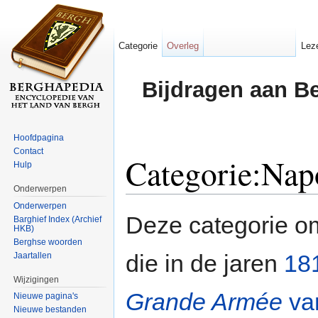
Categorie
Overleg
Lez
Bijdragen aan B
Hoofdpagina
Contact
Categorie:Nap
Hulp
Onderwerpen
Ga naar:
navigatie
,
zoeken
Onderwerpen
Deze categorie 
Barghief Index (Archief
HKB)
Berghse woorden
die in de jaren
18
Jaartallen
Wijzigingen
Grande Armée
va
Nieuwe pagina's
Nieuwe bestanden