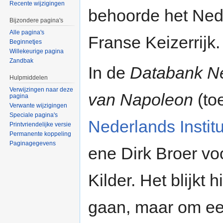
Recente wijzigingen
behoorde het Ned
Bijzondere pagina's
Alle pagina's
Franse Keizerrijk.
Beginnetjes
Willekeurige pagina
Zandbak
In de
Databank Ned
Hulpmiddelen
Verwijzingen naar deze
van Napoleon
(to
pagina
Verwante wijzigingen
Speciale pagina's
Nederlands Institu
Printvriendelijke versie
Permanente koppeling
Paginagegevens
ene Dirk Broer vo
Kilder. Het blijkt 
gaan, maar om een