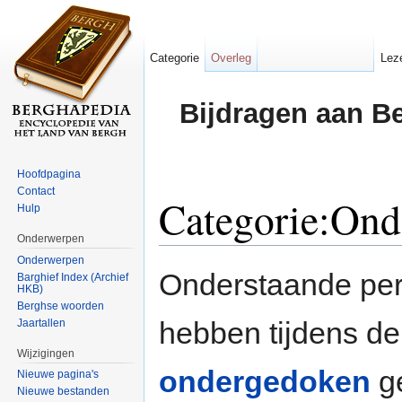
Categorie
Overleg
Lez
Bijdragen aan B
Hoofdpagina
Contact
Categorie:Ond
Hulp
Onderwerpen
Ga naar:
navigatie
,
zoeken
Onderwerpen
Onderstaande per
Barghief Index (Archief
HKB)
Berghse woorden
hebben tijdens d
Jaartallen
Wijzigingen
ondergedoken
ge
Nieuwe pagina's
Nieuwe bestanden