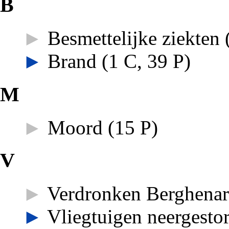
B
►
Besmettelijke ziekten
‎
►
Brand
‎
(1 C, 39 P)
M
►
Moord
‎
(15 P)
V
►
Verdronken Berghena
►
Vliegtuigen neergestor