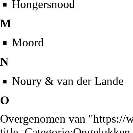
Hongersnood
M
Moord
N
Noury & van der Lande
O
Overgenomen van "
https://
title=Categorie:Ongelukk