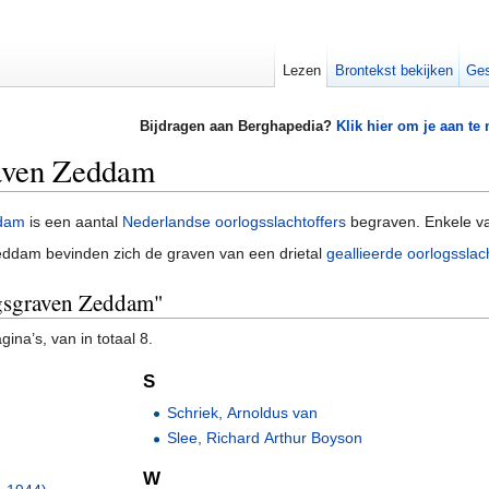
Lezen
Brontekst bekijken
Ges
Bijdragen aan Berghapedia?
Klik hier om je aan te
aven Zeddam
dam
is een aantal
Nederlandse oorlogsslachtoffers
begraven. Enkele va
ddam bevinden zich de graven van een drietal
geallieerde oorlogsslac
ogsgraven Zeddam"
ina’s, van in totaal 8.
S
Schriek, Arnoldus van
Slee, Richard Arthur Boyson
W