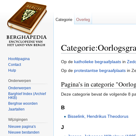
Categorie
Overleg
Categorie:Oorlogsgr
Ga naar:
navigatie
,
zoeken
Hoofdpagina
Op de
katholieke begraafplaats
in
Zed
Contact
Op de
protestantse begraafplaats
in Ze
Hulp
Onderwerpen
Pagina’s in categorie "Oorl
Onderwerpen
Barghief Index (Archief
Deze categorie bevat de volgende 8 pag
HKB)
Berghse woorden
B
Jaartallen
Bisselink, Hendrikus Theodorus
Wijzigingen
Nieuwe pagina's
J
Nieuwe bestanden