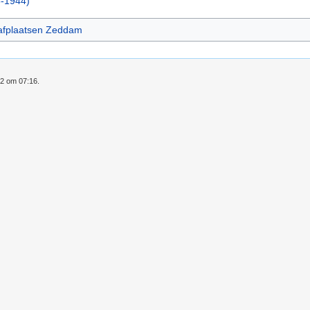
5-1944)
afplaatsen Zeddam
22 om 07:16.