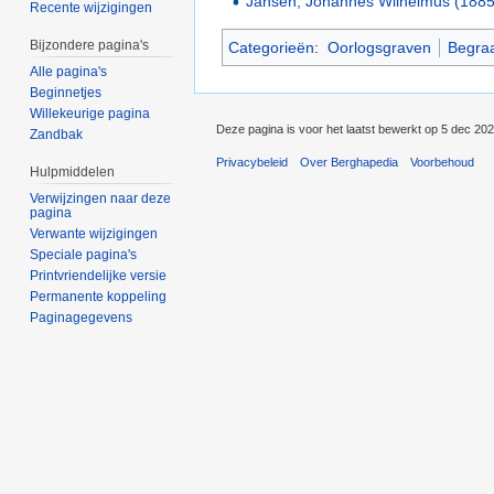
Jansen, Johannes Wilhelmus (188
Recente wijzigingen
Bijzondere pagina's
Categorieën
:
Oorlogsgraven
Begra
Alle pagina's
Beginnetjes
Willekeurige pagina
Deze pagina is voor het laatst bewerkt op 5 dec 20
Zandbak
Privacybeleid
Over Berghapedia
Voorbehoud
Hulpmiddelen
Verwijzingen naar deze
pagina
Verwante wijzigingen
Speciale pagina's
Printvriendelijke versie
Permanente koppeling
Paginagegevens