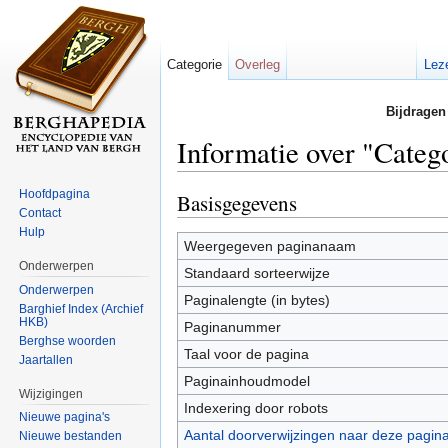
Categorie
Overleg
Lez
Bijdragen
Informatie over "Categ
Ga naar:
navigatie
,
zoeken
Hoofdpagina
Basisgegevens
Contact
Hulp
Weergegeven paginanaam
Onderwerpen
Standaard sorteerwijze
Onderwerpen
Paginalengte (in bytes)
Barghief Index (Archief
HKB)
Paginanummer
Berghse woorden
Taal voor de pagina
Jaartallen
Paginainhoudmodel
Wijzigingen
Indexering door robots
Nieuwe pagina's
Aantal doorverwijzingen naar deze pagin
Nieuwe bestanden