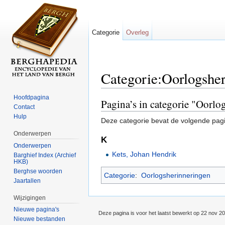
Categorie
Overleg
Categorie:Oorlogshe
Ga naar:
navigatie
,
zoeken
Hoofdpagina
Pagina’s in categorie "Oorl
Contact
Hulp
Deze categorie bevat de volgende pag
Onderwerpen
K
Onderwerpen
Kets, Johan Hendrik
Barghief Index (Archief
HKB)
Berghse woorden
Categorie
:
Oorlogsherinneringen
Jaartallen
Wijzigingen
Nieuwe pagina's
Deze pagina is voor het laatst bewerkt op 22 nov 2
Nieuwe bestanden