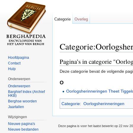
Categorie
Overleg
Categorie:Oorlogshe
Ga naar:
navigatie
,
zoeken
Hoofdpagina
Pagina’s in categorie "Oorl
Contact
Hulp
Deze categorie bevat de volgende pag
Onderwerpen
O
Onderwerpen
Oorlogsherinneringen Theet Tigge
Barghief Index (Archief
HKB)
Berghse woorden
Categorie
:
Oorlogsherinneringen
Jaartallen
Wijzigingen
Nieuwe pagina's
Deze pagina is voor het laatst bewerkt op 22 nov 2
Nieuwe bestanden