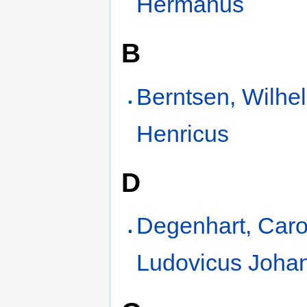
Hermanus
B
Berntsen, Wilhe
Henricus
D
Degenhart, Caro
Ludovicus Joha