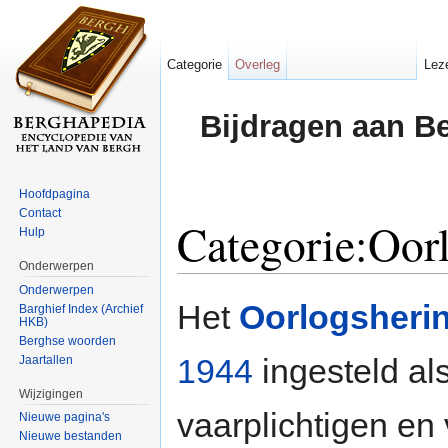
Categorie
Overleg
Lez
Bijdragen aan B
Hoofdpagina
Contact
Categorie:Oor
Hulp
Onderwerpen
Ga naar:
navigatie
,
zoeken
Onderwerpen
Het
Oorlogsherin
Barghief Index (Archief
HKB)
Berghse woorden
1944
ingesteld als
Jaartallen
Wijzigingen
vaarplichtigen en
Nieuwe pagina's
Nieuwe bestanden