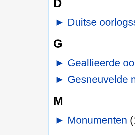
D
►
Duitse oorlogs
G
►
Geallieerde oo
►
Gesneuvelde mi
M
►
Monumenten
‎
(