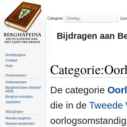
Categorie
Overleg
Lez
Bijdragen aan B
Hoofdpagina
Contact
Categorie:Oorl
Hulp
Onderwerpen
Ga naar:
navigatie
,
zoeken
Onderwerpen
De categorie
Oorl
Barghief Index (Archief
HKB)
Berghse woorden
die in de
Tweede 
Jaartallen
Wijzigingen
oorlogsomstandigh
Nieuwe pagina's
Nieuwe bestanden