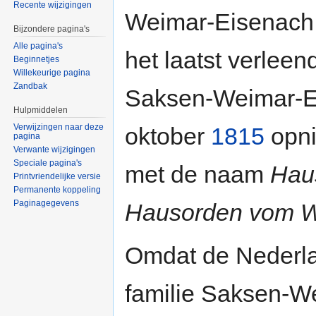
Recente wijzigingen
Weimar-Eisenach 
Bijzondere pagina's
Alle pagina's
het laatst verlee
Beginnetjes
Willekeurige pagina
Zandbak
Saksen-Weimar-Ei
Hulpmiddelen
Verwijzingen naar deze
oktober
1815
opni
pagina
Verwante wijzigingen
Speciale pagina's
met de naam
Hau
Printvriendelijke versie
Permanente koppeling
Paginagegevens
Hausorden vom W
Omdat de Nederlan
familie Saksen-W