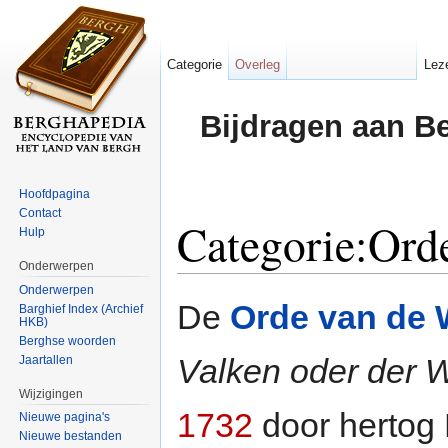
Categorie
Overleg
Lez
Bijdragen aan B
Hoofdpagina
Contact
Categorie:Ord
Hulp
Onderwerpen
Ga naar:
navigatie
,
zoeken
Onderwerpen
De
Orde van de W
Barghief Index (Archief
HKB)
Berghse woorden
Valken oder der 
Jaartallen
Wijzigingen
1732
door hertog 
Nieuwe pagina's
Nieuwe bestanden