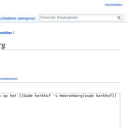
Aanmelden
Zoeken
chiedenis weergeven
 melden !
rg
oorkeuren
.