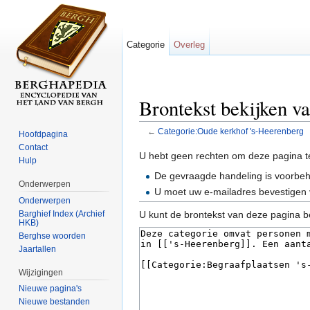
Categorie
Overleg
Brontekst bekijken v
←
Categorie:Oude kerkhof 's-Heerenberg
Hoofdpagina
Ga naar:
navigatie
,
zoeken
Contact
U hebt geen rechten om deze pagina t
Hulp
De gevraagde handeling is voorbe
Onderwerpen
U moet uw e-mailadres bevestigen 
Onderwerpen
Barghief Index (Archief
U kunt de brontekst van deze pagina b
HKB)
Berghse woorden
Jaartallen
Wijzigingen
Nieuwe pagina's
Nieuwe bestanden