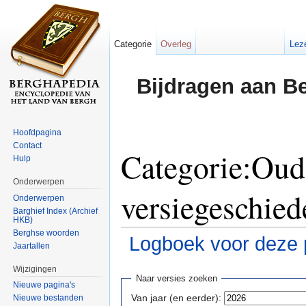
Categorie
Overleg
Lez
Bijdragen aan B
Hoofdpagina
Contact
Categorie:Oud
Hulp
Onderwerpen
versiegeschied
Onderwerpen
Barghief Index (Archief
HKB)
Berghse woorden
Logboek voor deze 
Jaartallen
Ga naar:
navigatie
,
zoeken
Wijzigingen
Naar versies zoeken
Nieuwe pagina's
Van jaar (en eerder):
Nieuwe bestanden