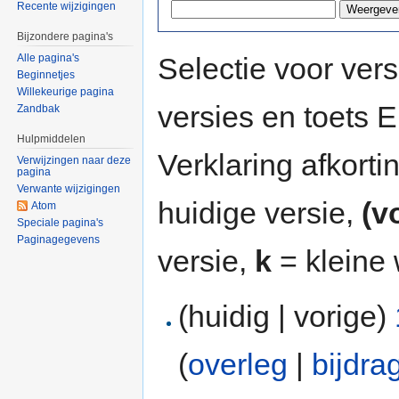
Recente wijzigingen
Bijzondere pagina's
Selectie voor vers
Alle pagina's
Beginnetjes
Willekeurige pagina
versies en toets
Zandbak
Hulpmiddelen
Verklaring afkort
Verwijzingen naar deze
pagina
Verwante wijzigingen
huidige versie,
(v
Atom
Speciale pagina's
Paginagegevens
versie,
k
= kleine 
(huidig | vorige)
(
overleg
|
bijdra