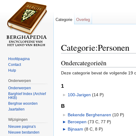
Categorie
Overleg
Categorie:Personen
Ga naar:
navigatie
,
zoeken
Hoofdpagina
Ondercategorieën
Contact
Hulp
Deze categorie bevat de volgende 19 o
Onderwerpen
1
Onderwerpen
Barghief Index (Archief
►
100-Jarigen
‎
(14 P)
HKB)
Berghse woorden
B
Jaartallen
►
Bekende Berghenaren
‎
(10 P)
Wijzigingen
►
Beroepen
‎
(73 C, 77 P)
Nieuwe pagina's
►
Bijnaam
‎
(8 C, 8 P)
Nieuwe bestanden