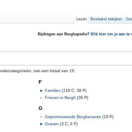
Lezen
Brontekst bekijken
Ges
Bijdragen aan Berghapedia?
Klik hier om je aan te
ndercategorieën, van een totaal van 19.
F
►
Families
‎
(118 C, 38 P)
►
Friezen in Bergh
‎
(35 P)
G
►
Gepromoveerde Berghenaren
‎
(19 P)
►
Graven
‎
(3 C, 2 P)