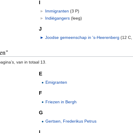
I
►
Immigranten
‎
(3 P)
►
Indiëgangers
‎
(leeg)
J
►
Joodse gemeenschap in 's-Heerenberg
‎
(12 C,
nen"
gina’s, van in totaal 13.
E
Emigranten
F
Friezen in Bergh
G
Gertsen, Frederikus Petrus
I