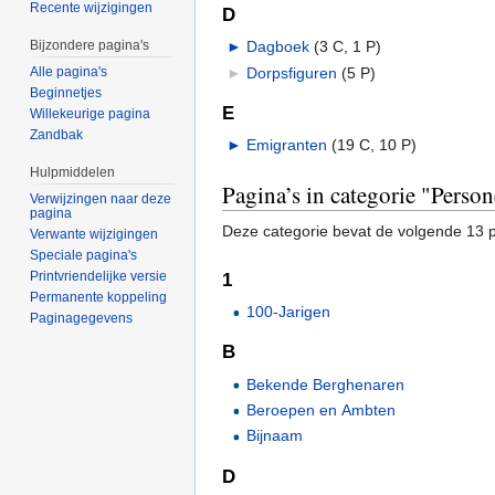
Recente wijzigingen
D
►
Dagboek
‎
(3 C, 1 P)
Bijzondere pagina's
►
Dorpsfiguren
‎
(5 P)
Alle pagina's
Beginnetjes
E
Willekeurige pagina
Zandbak
►
Emigranten
‎
(19 C, 10 P)
Hulpmiddelen
Pagina’s in categorie "Perso
Verwijzingen naar deze
pagina
Deze categorie bevat de volgende 13 pa
Verwante wijzigingen
Speciale pagina's
Printvriendelijke versie
1
Permanente koppeling
100-Jarigen
Paginagegevens
B
Bekende Berghenaren
Beroepen en Ambten
Bijnaam
D