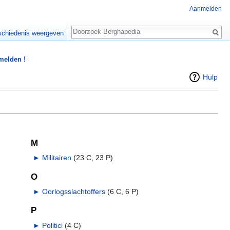
Aanmelden
Zoeken
chiedenis weergeven
 melden !
Hulp
M
►
Militairen
‎
(23 C, 23 P)
O
►
Oorlogsslachtoffers
‎
(6 C, 6 P)
P
►
Politici
‎
(4 C)