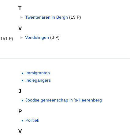
T
►
Twentenaren in Bergh
‎
(19 P)
V
►
Vondelingen
‎
(3 P)
 151 P)
Immigranten
Indiëgangers
J
Joodse gemeenschap in 's-Heerenberg
P
Politiek
V