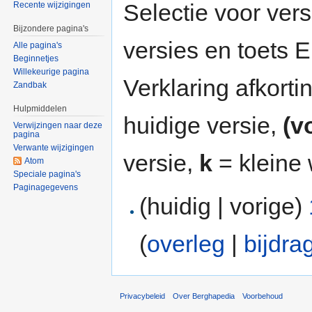
Selectie voor vers
Recente wijzigingen
Bijzondere pagina's
versies en toets
Alle pagina's
Beginnetjes
Willekeurige pagina
Verklaring afkort
Zandbak
Hulpmiddelen
huidige versie,
(v
Verwijzingen naar deze
pagina
Verwante wijzigingen
versie,
k
= kleine 
Atom
Speciale pagina's
Paginagegevens
(huidig | vorige)
(
overleg
|
bijdra
Privacybeleid
Over Berghapedia
Voorbehoud