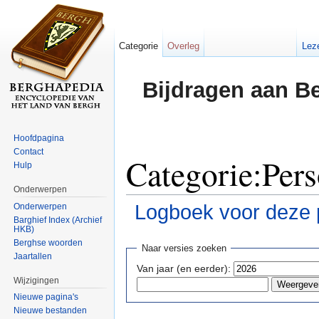
Categorie
Overleg
Lez
Bijdragen aan B
Hoofdpagina
Contact
Categorie:Pers
Hulp
Onderwerpen
Logboek voor deze 
Onderwerpen
Barghief Index (Archief
HKB)
Ga naar:
navigatie
,
zoeken
Berghse woorden
Naar versies zoeken
Jaartallen
Van jaar (en eerder):
Wijzigingen
Nieuwe pagina's
Nieuwe bestanden