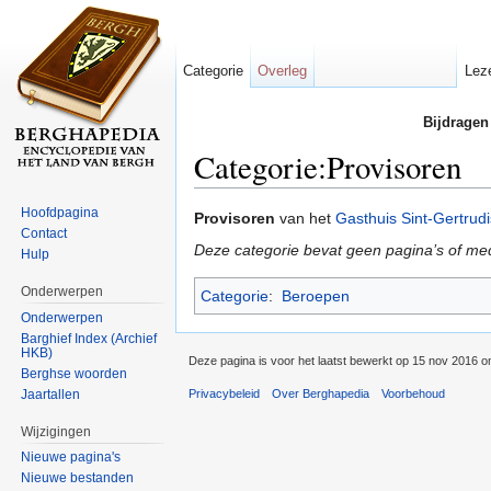
Categorie
Overleg
Lez
Bijdragen
Categorie:Provisoren
Ga naar:
navigatie
,
zoeken
Hoofdpagina
Provisoren
van het
Gasthuis Sint-Gertrudi
Contact
Deze categorie bevat geen pagina’s of me
Hulp
Onderwerpen
Categorie
:
Beroepen
Onderwerpen
Barghief Index (Archief
HKB)
Deze pagina is voor het laatst bewerkt op 15 nov 2016 o
Berghse woorden
Jaartallen
Privacybeleid
Over Berghapedia
Voorbehoud
Wijzigingen
Nieuwe pagina's
Nieuwe bestanden