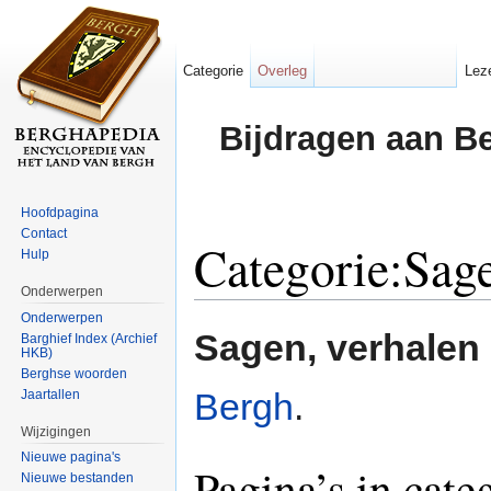
Categorie
Overleg
Lez
Bijdragen aan B
Hoofdpagina
Contact
Categorie:Sag
Hulp
Onderwerpen
Ga naar:
navigatie
,
zoeken
Onderwerpen
Sagen, verhalen
Barghief Index (Archief
HKB)
Berghse woorden
Bergh
.
Jaartallen
Wijzigingen
Nieuwe pagina's
Pagina’s in cate
Nieuwe bestanden