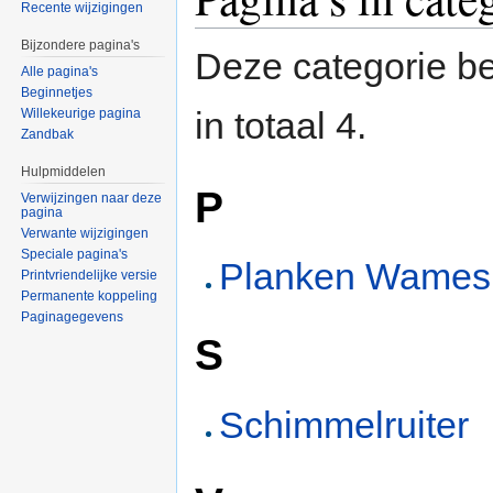
Recente wijzigingen
Bijzondere pagina's
Deze categorie be
Alle pagina's
Beginnetjes
in totaal 4.
Willekeurige pagina
Zandbak
Hulpmiddelen
P
Verwijzingen naar deze
pagina
Verwante wijzigingen
Speciale pagina's
Planken Wames
Printvriendelijke versie
Permanente koppeling
Paginagegevens
S
Schimmelruiter