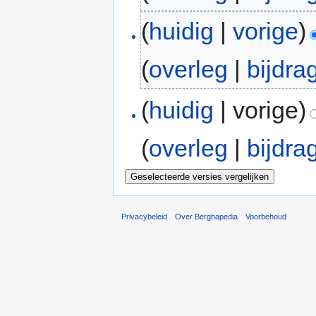
(
huidig
|
vorige
)
(
overleg
|
bijdra
(
huidig
| vorige)
(
overleg
|
bijdra
Privacybeleid
Over Berghapedia
Voorbehoud