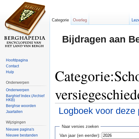
Categorie
Overleg
Lez
Bijdragen aan B
Hoofdpagina
Contact
Categorie:Sch
Hulp
Onderwerpen
versiegeschied
Onderwerpen
Barghief Index (Archief
HKB)
Berghse woorden
Logboek voor deze 
Jaartallen
Ga naar:
navigatie
,
zoeken
Wijzigingen
Naar versies zoeken
Nieuwe pagina's
Van jaar (en eerder):
Nieuwe bestanden