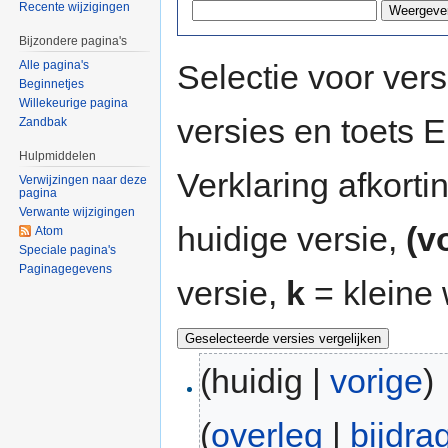
Recente wijzigingen
Bijzondere pagina's
Selectie voor vers
Alle pagina's
Beginnetjes
Willekeurige pagina
versies en toets
Zandbak
Hulpmiddelen
Verklaring afkort
Verwijzingen naar deze
pagina
Verwante wijzigingen
huidige versie,
(v
Atom
Speciale pagina's
Paginagegevens
versie,
k
= kleine 
(huidig |
vorige
)
(
overleg
|
bijdra