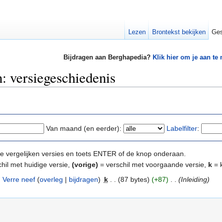
Lezen
Brontekst bekijken
Ges
Bijdragen aan Berghapedia?
Klik hier om je aan te
 versiegeschiedenis
Van maand (en eerder):
Labelfilter
:
e te vergelijken versies en toets ENTER of de knop onderaan.
hil met huidige versie,
(vorige)
= verschil met voorgaande versie,
k
= k
Verre neef
(
overleg
|
bijdragen
)
‎
k
. .
(87 bytes)
(+87)
‎
. .
(Inleiding)