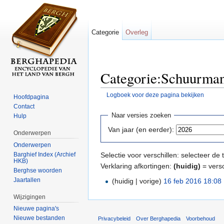
Categorie
Overleg
Categorie:Schuurman:
Logboek voor deze pagina bekijken
Hoofdpagina
Ga naar:
navigatie
,
zoeken
Contact
Naar versies zoeken
Hulp
Van jaar (en eerder):
Onderwerpen
Onderwerpen
Barghief Index (Archief
Selectie voor verschillen: selecteer d
HKB)
Verklaring afkortingen:
(huidig)
= versc
Berghse woorden
Jaartallen
(huidig | vorige)
16 feb 2016 18:08
‎
Wijzigingen
Nieuwe pagina's
Nieuwe bestanden
Privacybeleid
Over Berghapedia
Voorbehoud