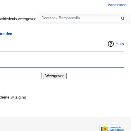
Aanmelden
Zoeken
chiedenis weergeven
 melden !
Hulp
leine wijziging