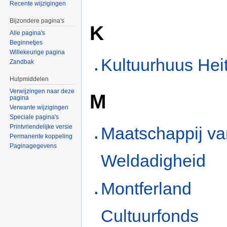
Recente wijzigingen
Bijzondere pagina's
K
Alle pagina's
Beginnetjes
Willekeurige pagina
Kultuurhuus He
Zandbak
Hulpmiddelen
Verwijzingen naar deze
M
pagina
Verwante wijzigingen
Speciale pagina's
Printvriendelijke versie
Maatschappij va
Permanente koppeling
Paginagegevens
Weldadigheid
Montferland
Cultuurfonds