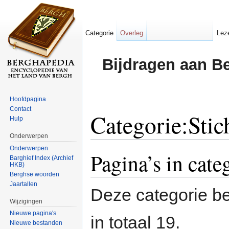
Categorie
Overleg
Lez
Bijdragen aan B
Hoofdpagina
Contact
Categorie:Stic
Hulp
Onderwerpen
Ga naar:
navigatie
,
zoeken
Onderwerpen
Pagina’s in cate
Barghief Index (Archief
HKB)
Berghse woorden
Jaartallen
Deze categorie be
Wijzigingen
Nieuwe pagina's
in totaal 19.
Nieuwe bestanden