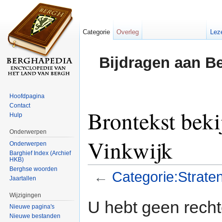
Categorie
Overleg
Lez
Bijdragen aan B
Hoofdpagina
Contact
Brontekst beki
Hulp
Onderwerpen
Vinkwijk
Onderwerpen
Barghief Index (Archief
HKB)
Berghse woorden
←
Categorie:Straten
Jaartallen
Ga naar:
navigatie
,
zoeken
Wijzigingen
U hebt geen rech
Nieuwe pagina's
Nieuwe bestanden