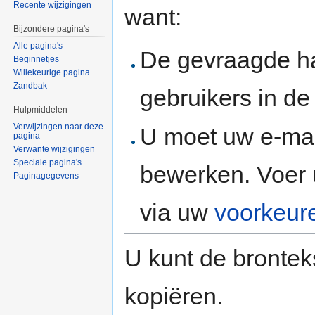
Recente wijzigingen
want:
Bijzondere pagina's
Alle pagina's
De gevraagde h
Beginnetjes
Willekeurige pagina
Zandbak
gebruikers in d
Hulpmiddelen
Verwijzingen naar deze
U moet uw e-mai
pagina
Verwante wijzigingen
Speciale pagina's
bewerken. Voer 
Paginagegevens
via uw
voorkeur
U kunt de brontek
kopiëren.